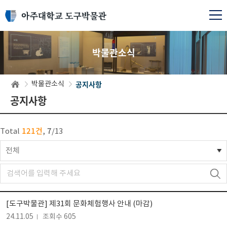
박물관소식
공지사항
박물관소식
공지사항
121건
7
Total
,
/
13
전체
[도구박물관] 제31회 문화체험행사 안내 (마감)
24.11.05
조회수 605