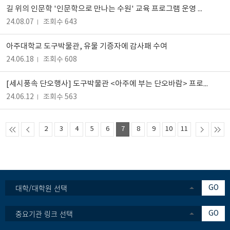
길 위의 인문학 '인문학으로 만나는 수원' 교육 프로그램 운영 안내 (추가모집중)
24.08.07
조회수 643
아주대학교 도구박물관, 유물 기증자에 감사패 수여
24.06.18
조회수 608
[세시풍속 단오행사] 도구박물관 <아주에 부는 단오바람> 프로그램 성료
24.06.12
조회수 563
2
3
4
5
6
7
8
9
10
11
대학/대학원 선택
GO
중요기관 링크 선택
GO