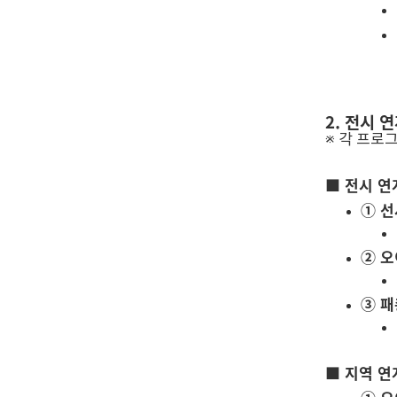
2. 전시 
※ 각 프로
■ 전시 연
① 선
② 오
③ 패
■ 지역 연