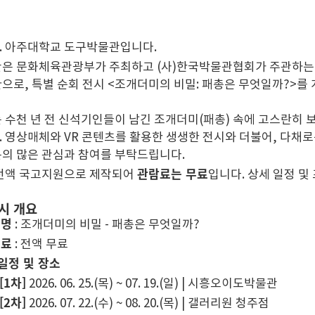
. 아주대학교 도구박물관입니다.
관은 문화체육관광부가 주최하고 (사)한국박물관협회가 주관하
으로, 특별 순회 전시 <조개더미의 비밀: 패총은 무엇일까?>를
 수천 년 전 신석기인들이 남긴 조개더미(패총) 속에 고스란히 
 영상매체와 VR 콘텐츠를 활용한 생생한 전시와 더불어, 다채로
의 많은 관심과 참여를 부탁드립니다.
관람료는 무료
 전액 국고지원으로 제작되어
입니다. 상세 일정 및
전시 개요
 명
: 조개더미의 비밀 - 패총은 무엇일까?
 료
: 전액 무료
일정 및 장소
[1차]
2026. 06. 25.(목) ~ 07. 19.(일) | 시흥오이도박물관
[2차]
2026. 07. 22.(수) ~ 08. 20.(목) | 갤러리원 청주점