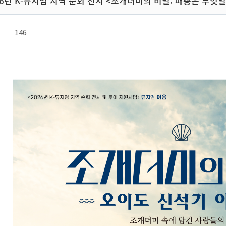
026년 K-뮤지엄 지역 순회 전시 <조개더미의 비밀: 패총은 무엇
146