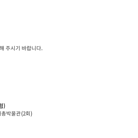
해 주시기 바랍니다.
험)
고남패총박물관(2회)