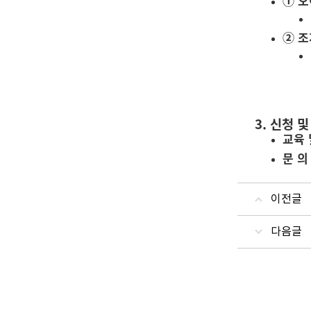
① 오
② 조
3. 신청 
교육 
문 의
이전글
다음글