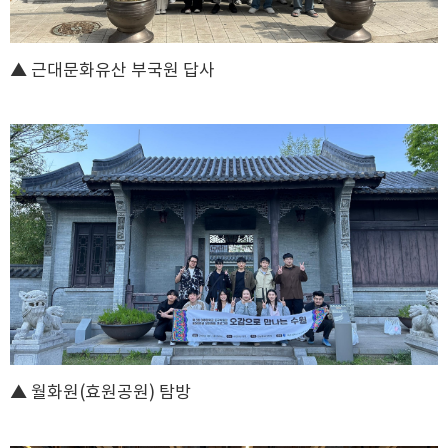
▲
근대문화유산 부국원 답사
▲
월화원(효원공원) 탐방