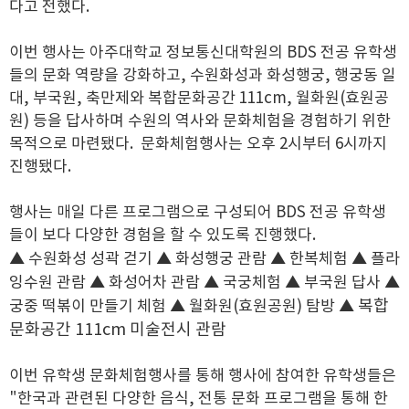
다고 전했다.
이번 행사는 아주대학교 정보통신대학원의 BDS 전공 유학생
들의 문화 역량을 강화하고, 수원화성과 화성행궁, 행궁동 일
대, 부국원, 축만제와 복합문화공간 111cm, 월화원(효원공
원) 등을 답사하며 수원의 역사와 문화체험을 경험하기 위한
목적으로 마련됐다. 문화체험행사는 오후 2시부터 6시까지
진행됐다.
행사는 매일 다른 프로그램으로 구성되어 BDS 전공 유학생
들이 보다 다양한 경험을 할 수 있도록 진행했다.
▲
▲
▲
▲
수원화성 성곽 걷기
화성행궁 관람
한복체험
플라
▲
▲
▲
▲
잉수원 관람
화성어차 관람
국궁체험
부국원 답사
▲
▲ 복합
궁중 떡볶이 만들기 체험
월화원(효원공원) 탐방
문화공간 111cm 미술전시 관람
이번 유학생 문화체험행사를 통해 행사에 참여한 유학생들은
"한국과 관련된 다양한 음식, 전통 문화 프로그램을 통해 한