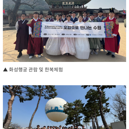
▲
화성행궁 관람 및 한복체험