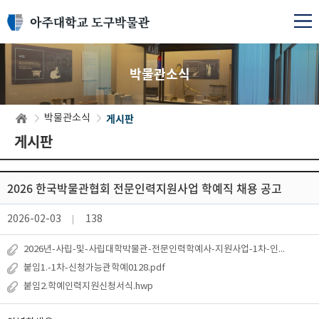
박물관소식
게시판
박물관소식
게시판
2026 한국박물관협회 전문인력지원사업 학예직 채용 공고
2026-02-03
138
2026년-사립-및-사립대학박물관-전문인력학예사-지원사업-1차-인력-모집-공고문.pdf
붙임1.-1차-신청가능관학예0128.pdf
붙임2.학예인력지원신청서식.hwp