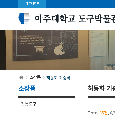
아주대학교
허동화 기증작
소장품
소장품
허동화 기
전통도구
65건
6
Total
,
/