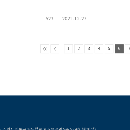
523
2021-12-27
1
2
3
4
5
6
 수원시 영통구 월드컵로 206 율곡관 5층 529호 (학예실)