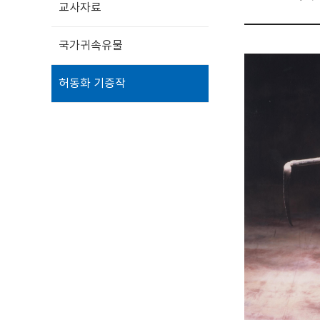
교사자료
국가귀속유물
허동화 기증작