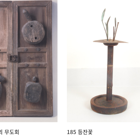
의 무도회
185 등잔꽃