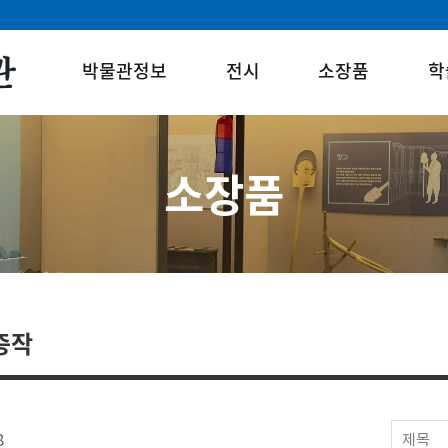
박물관정보
전시
소장품
학
소장품
증작
8
제목