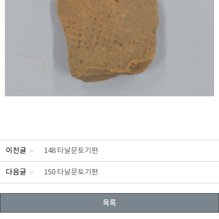
이전글
148 타날문토기편
다음글
150 타날문토기편
목록