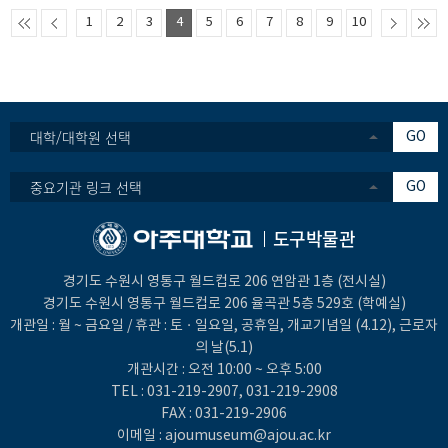
1
2
3
4
5
6
7
8
9
10
대학/대학원 선택
GO
중요기관 링크 선택
GO
도구박물관
경기도 수원시 영통구 월드컵로 206 연암관 1층 (전시실)
경기도 수원시 영통구 월드컵로 206 율곡관 5층 529호 (학예실)
개관일 : 월 ~ 금요일 / 휴관 : 토ㆍ일요일, 공휴일, 개교기념일 (4.12), 근로자
의 날(5.1)
개관시간 : 오전 10:00 ~ 오후 5:00
TEL :
031-219-2907
,
031-219-2908
FAX : 031-219-2906
이메일 :
ajoumuseum@ajou.ac.kr