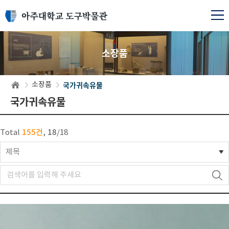
소장품
국가귀속유물
소장품
국가귀속유물
155건
18
Total
,
/
18
제목