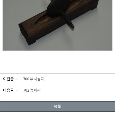
이전글
700 부시쌈지
다음글
702 능화판
목록