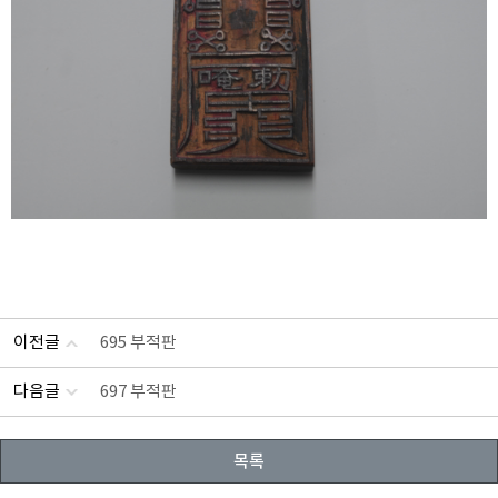
이전글
695 부적판
다음글
697 부적판
목록