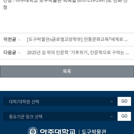
신청 : 아주대학교 도구박물관 학예실 (031-219-2997)로 전화 신
청
[도구박물관x글로벌교양학부] 전통문화교육『세계로 부는 바람』참여자 모집 (~5/8)
이전글
2025년 길 위의 인문학 '기후위기, 인문학으로 구하는 수원' 교육
다음글
목록
대학/대학원 선택
GO
중요기관 링크 선택
GO
도구박물관