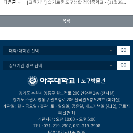
[교육기부] 슬기로운 도구생활 청명중학교 - (11월28일, 12월11일)
다음글
목록
대학/대학원 선택
GO
중요기관 링크 선택
GO
도구박물관
경기도 수원시 영통구 월드컵로 206 연암관 1층 (전시실)
경기도 수원시 영통구 월드컵로 206 율곡관 5층 529호 (학예실)
개관일 : 월 ~ 금요일 / 휴관 : 토ㆍ일요일, 공휴일, 개교기념일 (4.12), 근로자
의 날(5.1)
개관시간 : 오전 10:00 ~ 오후 5:00
TEL :
031-219-2907
,
031-219-2908
FAX : 031-219-2906